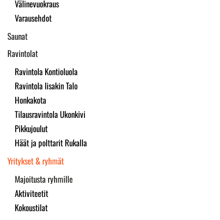
Välinevuokraus
Varausehdot
Saunat
Ravintolat
Ravintola Kontioluola
Ravintola Iisakin Talo
Honkakota
Tilausravintola Ukonkivi
Pikkujoulut
Häät ja polttarit Rukalla
Yritykset & ryhmät
Majoitusta ryhmille
Aktiviteetit
Kokoustilat