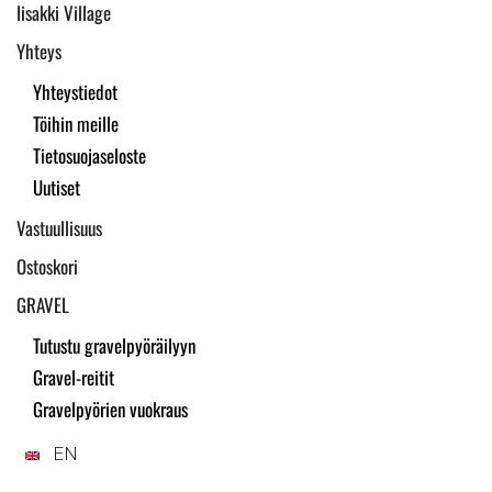
Iisakki Village
Yhteys
Yhteystiedot
Töihin meille
Tietosuojaseloste
Uutiset
Vastuullisuus
Ostoskori
GRAVEL
Tutustu gravelpyöräilyyn
Gravel-reitit
Gravelpyörien vuokraus
EN