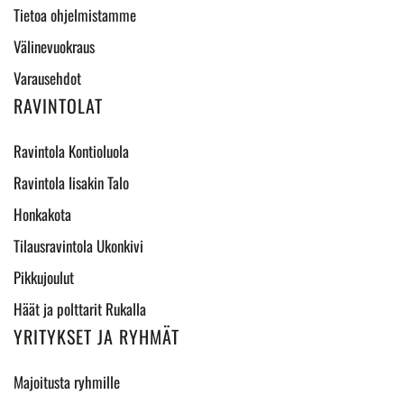
Tietoa ohjelmistamme
Välinevuokraus
Varausehdot
RAVINTOLAT
Ravintola Kontioluola
Ravintola Iisakin Talo
Honkakota
Tilausravintola Ukonkivi
Pikkujoulut
Häät ja polttarit Rukalla
YRITYKSET JA RYHMÄT
Majoitusta ryhmille