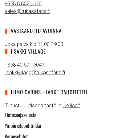
+358 8 852 1610
sales@rukasafaris.fi
VASTAANOTTO AVOINNA
Joka päivä klo 11:00-19:00
IISAKKI VILLAGE
+358 40 501 6041
iisakkivillage@rukasafaris.fi
LUMO CABINS -HANKE RAHOITETTU
Tutustu uutiseen tästä ja
lue lisää
.
Tietosuojaseloste
Ympäristöpolitiikka
Varausehdot