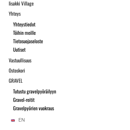
Iisakki Village
Yhteys
Yhteystiedot
Töihin meille
Tietosuojaseloste
Uutiset
Vastuullisuus
Ostoskori
GRAVEL
Tutustu gravelpyöräilyyn
Gravel-reitit
Gravelpyörien vuokraus
EN