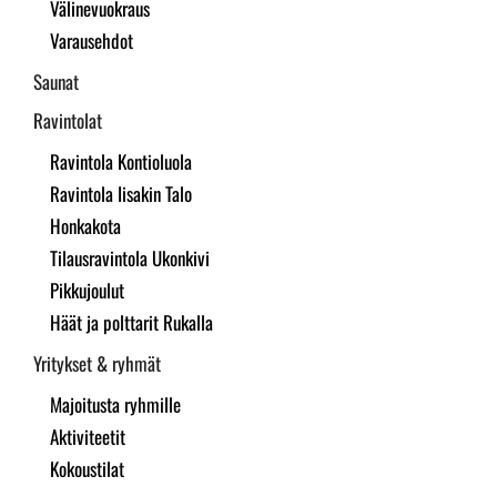
Välinevuokraus
Varausehdot
Saunat
Ravintolat
Ravintola Kontioluola
Ravintola Iisakin Talo
Honkakota
Tilausravintola Ukonkivi
Pikkujoulut
Häät ja polttarit Rukalla
Yritykset & ryhmät
Majoitusta ryhmille
Aktiviteetit
Kokoustilat