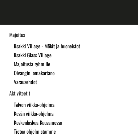
Skip
to
main
Majoitus
content
Iisakki Village - Mökit ja huoneistot
Iisakki Glass Village
Majoitusta ryhmille
Oivangin lomakartano
Varausehdot
Aktiviteetit
Talven viikko-ohjelma
Kesän viikko-ohjelma
Koskenlaskua Kuusamossa
Tietoa ohjelmistamme