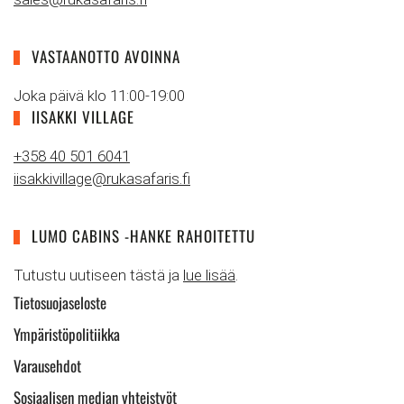
VASTAANOTTO AVOINNA
Joka päivä klo 11:00-19:00
IISAKKI VILLAGE
+358 40 501 6041
iisakkivillage@rukasafaris.fi
LUMO CABINS -HANKE RAHOITETTU
Tutustu uutiseen tästä ja
lue lisää
.
Tietosuojaseloste
Ympäristöpolitiikka
Varausehdot
Sosiaalisen median yhteistyöt