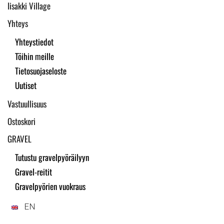
Iisakki Village
Yhteys
Yhteystiedot
Töihin meille
Tietosuojaseloste
Uutiset
Vastuullisuus
Ostoskori
GRAVEL
Tutustu gravelpyöräilyyn
Gravel-reitit
Gravelpyörien vuokraus
EN