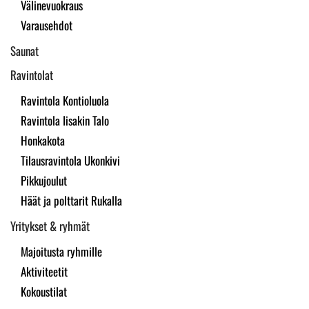
Välinevuokraus
Varausehdot
Saunat
Ravintolat
Ravintola Kontioluola
Ravintola Iisakin Talo
Honkakota
Tilausravintola Ukonkivi
Pikkujoulut
Häät ja polttarit Rukalla
Yritykset & ryhmät
Majoitusta ryhmille
Aktiviteetit
Kokoustilat