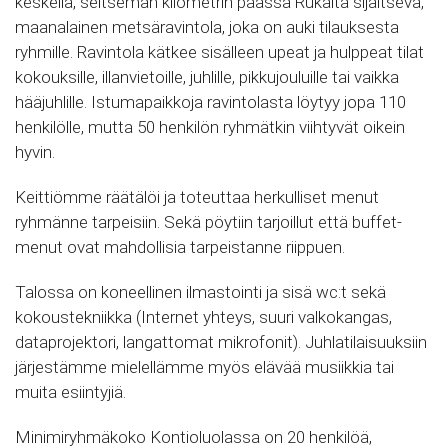
keskellä, seitsemän kilometrin päässä Rukalta sijaitseva,
maanalainen metsäravintola, joka on auki tilauksesta
ryhmille. Ravintola kätkee sisälleen upeat ja hulppeat tilat
kokouksille, illanvietoille, juhlille, pikkujouluille tai vaikka
hääjuhlille. Istumapaikkoja ravintolasta löytyy jopa 110
henkilölle, mutta 50 henkilön ryhmätkin viihtyvät oikein
hyvin.
Keittiömme räätälöi ja toteuttaa herkulliset menut
ryhmänne tarpeisiin. Sekä pöytiin tarjoillut että buffet-
menut ovat mahdollisia tarpeistanne riippuen.
Talossa on koneellinen ilmastointi ja sisä wc:t sekä
kokoustekniikka (Internet yhteys, suuri valkokangas,
dataprojektori, langattomat mikrofonit). Juhlatilaisuuksiin
järjestämme mielellämme myös elävää musiikkia tai
muita esiintyjiä.
Minimiryhmäkoko Kontioluolassa on 20 henkilöä,