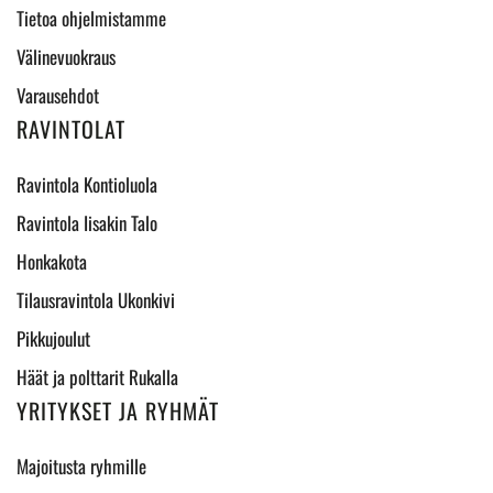
Tietoa ohjelmistamme
Välinevuokraus
Varausehdot
RAVINTOLAT
Ravintola Kontioluola
Ravintola Iisakin Talo
Honkakota
Tilausravintola Ukonkivi
Pikkujoulut
Häät ja polttarit Rukalla
YRITYKSET JA RYHMÄT
Majoitusta ryhmille