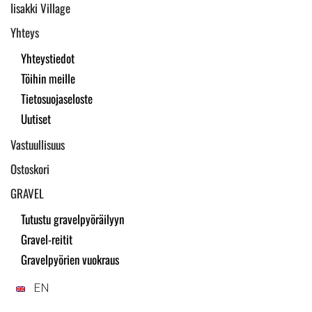
Iisakki Village
Yhteys
Yhteystiedot
Töihin meille
Tietosuojaseloste
Uutiset
Vastuullisuus
Ostoskori
GRAVEL
Tutustu gravelpyöräilyyn
Gravel-reitit
Gravelpyörien vuokraus
EN