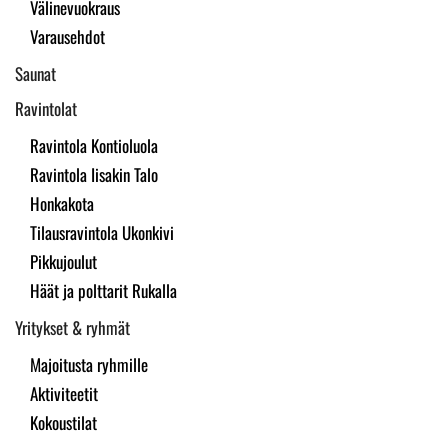
Välinevuokraus
Varausehdot
Saunat
Ravintolat
Ravintola Kontioluola
Ravintola Iisakin Talo
Honkakota
Tilausravintola Ukonkivi
Pikkujoulut
Häät ja polttarit Rukalla
Yritykset & ryhmät
Majoitusta ryhmille
Aktiviteetit
Kokoustilat