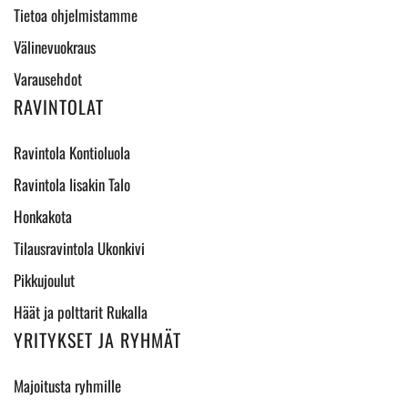
Tietoa ohjelmistamme
Välinevuokraus
Varausehdot
RAVINTOLAT
Ravintola Kontioluola
Ravintola Iisakin Talo
Honkakota
Tilausravintola Ukonkivi
Pikkujoulut
Häät ja polttarit Rukalla
YRITYKSET JA RYHMÄT
Majoitusta ryhmille