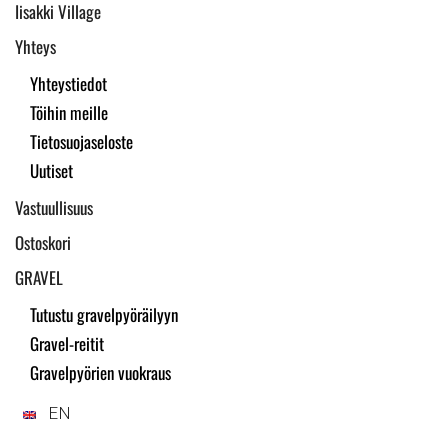
Iisakki Village
Yhteys
Yhteystiedot
Töihin meille
Tietosuojaseloste
Uutiset
Vastuullisuus
Ostoskori
GRAVEL
Tutustu gravelpyöräilyyn
Gravel-reitit
Gravelpyörien vuokraus
EN