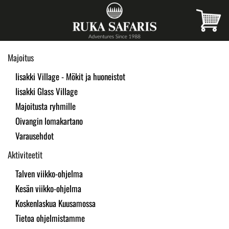
Skip
to
main
Majoitus
content
Iisakki Village - Mökit ja huoneistot
Iisakki Glass Village
Majoitusta ryhmille
Oivangin lomakartano
Varausehdot
Aktiviteetit
Talven viikko-ohjelma
Kesän viikko-ohjelma
Koskenlaskua Kuusamossa
Tietoa ohjelmistamme