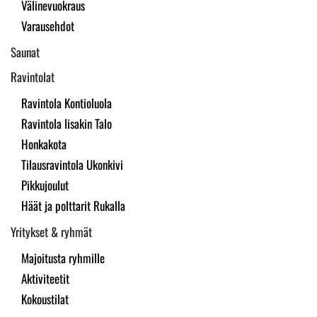
Välinevuokraus
Varausehdot
Saunat
Ravintolat
Ravintola Kontioluola
Ravintola Iisakin Talo
Honkakota
Tilausravintola Ukonkivi
Pikkujoulut
Häät ja polttarit Rukalla
Yritykset & ryhmät
Majoitusta ryhmille
Aktiviteetit
Kokoustilat