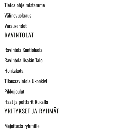
Tietoa ohjelmistamme
Välinevuokraus
Varausehdot
RAVINTOLAT
Ravintola Kontioluola
Ravintola Iisakin Talo
Honkakota
Tilausravintola Ukonkivi
Pikkujoulut
Häät ja polttarit Rukalla
YRITYKSET JA RYHMÄT
Majoitusta ryhmille